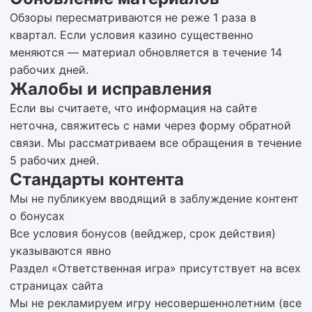
Обзоры пересматриваются не реже 1 раза в
квартал. Если условия казино существенно
меняются — материал обновляется в течение 14
рабочих дней.
Жалобы и исправления
Если вы считаете, что информация на сайте
неточна, свяжитесь с нами через
форму обратной
связи
. Мы рассматриваем все обращения в течение
5 рабочих дней.
Стандарты контента
Мы не публикуем вводящий в заблуждение контент
о бонусах
Все условия бонусов (вейджер, срок действия)
указываются явно
Раздел «Ответственная игра» присутствует на всех
страницах сайта
Мы не рекламируем игру несовершеннолетним (все