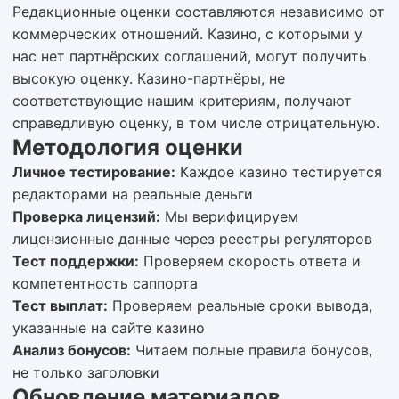
Редакционные оценки составляются независимо от
коммерческих отношений. Казино, с которыми у
нас нет партнёрских соглашений, могут получить
высокую оценку. Казино-партнёры, не
соответствующие нашим критериям, получают
справедливую оценку, в том числе отрицательную.
Методология оценки
Личное тестирование:
Каждое казино тестируется
редакторами на реальные деньги
Проверка лицензий:
Мы верифицируем
лицензионные данные через реестры регуляторов
Тест поддержки:
Проверяем скорость ответа и
компетентность саппорта
Тест выплат:
Проверяем реальные сроки вывода,
указанные на сайте казино
Анализ бонусов:
Читаем полные правила бонусов,
не только заголовки
Обновление материалов