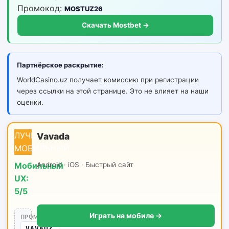
Промокод:
MOSTUZ26
Скачать Mostbet →
Партнёрское раскрытие:
WorldCasino.uz получает комиссию при регистрации
через ссылки на этой странице. Это не влияет на наши
оценки.
ЛУЧШИЙ
Vavada
МОБИЛЬНЫЙ
Мобильный
Android · iOS · Быстрый сайт
UX:
5/5
Играть на мобиле →
ПРОМОКОД
VAVAUZ