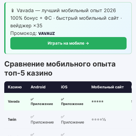
📱 Vavada — лучший мобильный опыт 2026
100% бонус + ФС · быстрый мобильный сайт ·
вейджер ×35
Промокод:
VAVAUZ
Играть на мобиле →
Сравнение мобильного опыта
топ-5 казино
Казино
Android
iOS
Мобильный сайт
Мо
✅
✅
Vavada
⭐⭐⭐⭐⭐
5.0
Приложение
Приложение
✅
✅
1win
⭐⭐⭐⭐½
4.
Приложение
Приложение
✅
✅